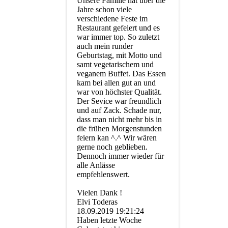
Unsere Familie hat über die
Jahre schon viele
verschiedene Feste im
Restaurant gefeiert und es
war immer top. So zuletzt
auch mein runder
Geburtstag, mit Motto und
samt vegetarischem und
veganem Buffet. Das Essen
kam bei allen gut an und
war von höchster Qualität.
Der Sevice war freundlich
und auf Zack. Schade nur,
dass man nicht mehr bis in
die frühen Morgenstunden
feiern kan ^.^ Wir wären
gerne noch geblieben.
Dennoch immer wieder für
alle Anlässe
empfehlenswert.
Vielen Dank !
Elvi Toderas
18.09.2019
19:21:24
Haben letzte Woche