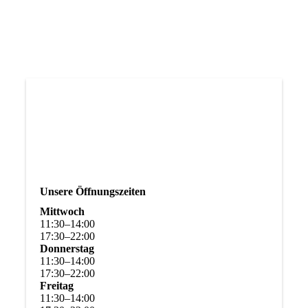
Unsere Öffnungszeiten
Mittwoch
11
:
30
–
14
:
00
17
:
30
–
22
:
00
Donnerstag
11
:
30
–
14
:
00
17
:
30
–
22
:
00
Freitag
11
:
30
–
14
:
00