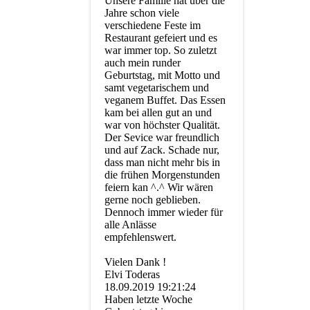
Unsere Familie hat über die
Jahre schon viele
verschiedene Feste im
Restaurant gefeiert und es
war immer top. So zuletzt
auch mein runder
Geburtstag, mit Motto und
samt vegetarischem und
veganem Buffet. Das Essen
kam bei allen gut an und
war von höchster Qualität.
Der Sevice war freundlich
und auf Zack. Schade nur,
dass man nicht mehr bis in
die frühen Morgenstunden
feiern kan ^.^ Wir wären
gerne noch geblieben.
Dennoch immer wieder für
alle Anlässe
empfehlenswert.
Vielen Dank !
Elvi Toderas
18.09.2019
19:21:24
Haben letzte Woche